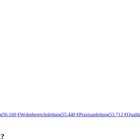
ng
56.160
€
Wohnbereichsleitung
55.440
€
Praxisanleitung
53.712
€
Quali
t?