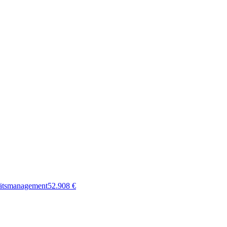
tätsmanagement
52.908
€