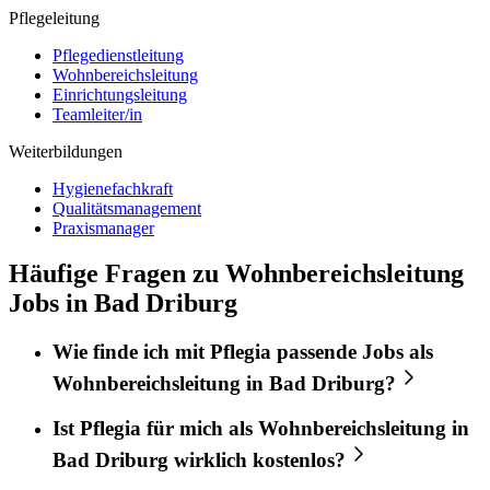
Pflegeleitung
Pflegedienstleitung
Wohnbereichsleitung
Einrichtungsleitung
Teamleiter/in
Weiterbildungen
Hygienefachkraft
Qualitätsmanagement
Praxismanager
Häufige Fragen zu Wohnbereichsleitung
Jobs in Bad Driburg
Wie finde ich mit
Pflegia
passende Jobs als
Wohnbereichsleitung
in
Bad Driburg
?
Ist
Pflegia
für mich als
Wohnbereichsleitung
in
Bad Driburg
wirklich kostenlos?