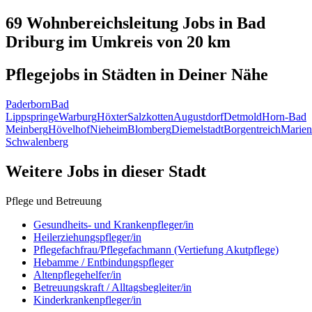
69 Wohnbereichsleitung
Jobs in
Bad
Driburg
im Umkreis von 20 km
Pflegejobs in
Städten
in Deiner Nähe
Paderborn
Bad
Lippspringe
Warburg
Höxter
Salzkotten
Augustdorf
Detmold
Horn-Bad
Meinberg
Hövelhof
Nieheim
Blomberg
Diemelstadt
Borgentreich
Marien
Schwalenberg
Weitere Jobs in
dieser Stadt
Pflege und Betreuung
Gesundheits- und Krankenpfleger/in
Heilerziehungspfleger/in
Pflegefachfrau/Pflegefachmann (Vertiefung Akutpflege)
Hebamme / Entbindungspfleger
Altenpflegehelfer/in
Betreuungskraft / Alltagsbegleiter/in
Kinderkrankenpfleger/in