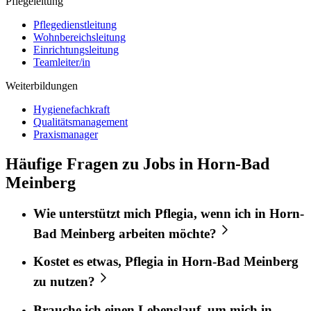
Pflegeleitung
Pflegedienstleitung
Wohnbereichsleitung
Einrichtungsleitung
Teamleiter/in
Weiterbildungen
Hygienefachkraft
Qualitätsmanagement
Praxismanager
Häufige Fragen zu Jobs in Horn-Bad
Meinberg
Wie unterstützt mich
Pflegia
, wenn ich in
Horn-
Bad Meinberg
arbeiten möchte?
Kostet es etwas,
Pflegia
in
Horn-Bad Meinberg
zu nutzen?
Brauche ich einen Lebenslauf, um mich in