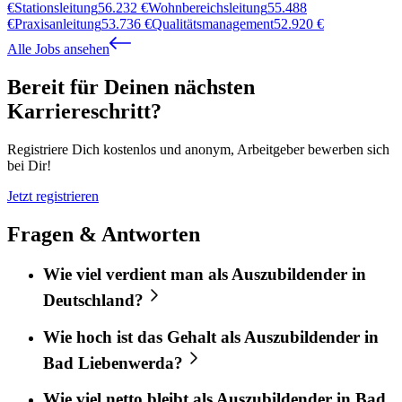
€
Stationsleitung
56.232
€
Wohnbereichsleitung
55.488
€
Praxisanleitung
53.736
€
Qualitätsmanagement
52.920
€
Alle Jobs ansehen
Bereit für Deinen nächsten
Karriereschritt?
Registriere Dich kostenlos und anonym, Arbeitgeber bewerben sich
bei Dir!
Jetzt registrieren
Fragen & Antworten
Wie viel verdient man als Auszubildender in
Deutschland?
Wie hoch ist das Gehalt als Auszubildender in
Bad Liebenwerda?
Wie viel netto bleibt als Auszubildender in Bad