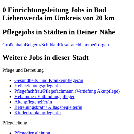
0 Einrichtungsleitung
Jobs in
Bad
Liebenwerda
im Umkreis von 20 km
Pflegejobs in
Städten
in Deiner Nähe
Großenhain
Belgern-Schildau
Riesa
Lauchhammer
Torgau
Weitere Jobs in
dieser Stadt
Pflege und Betreuung
Gesundheits- und Krankenpfleger/in
Heilerziehungspfleger/in
Pflegefachfrau/Pflegefachmann (Vertiefung Akutpflege)
Hebamme / Entbindungspfleger
Altenpflegehelfer/in
Betreuungskraft / Alltagsbegleiter/in
Kinderkrankenpfleger/in
Pflegeleitung
Pflegedienstleitung