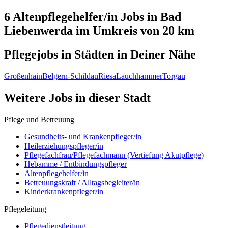
6 Altenpflegehelfer/in
Jobs in
Bad
Liebenwerda
im Umkreis von 20 km
Pflegejobs in
Städten
in Deiner Nähe
Großenhain
Belgern-Schildau
Riesa
Lauchhammer
Torgau
Weitere Jobs in
dieser Stadt
Pflege und Betreuung
Gesundheits- und Krankenpfleger/in
Heilerziehungspfleger/in
Pflegefachfrau/Pflegefachmann (Vertiefung Akutpflege)
Hebamme / Entbindungspfleger
Altenpflegehelfer/in
Betreuungskraft / Alltagsbegleiter/in
Kinderkrankenpfleger/in
Pflegeleitung
Pflegedienstleitung