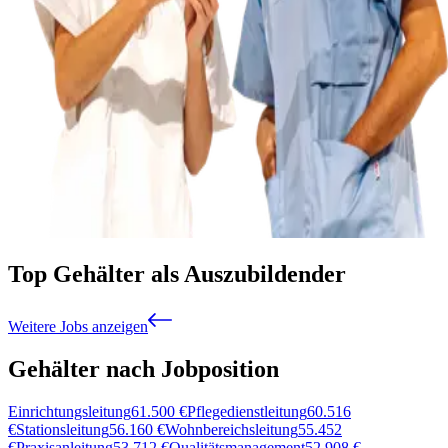
Top Gehälter als Auszubildender
Weitere Jobs anzeigen
Gehälter nach Jobposition
Einrichtungsleitung
61.500
€
Pflegedienstleitung
60.516
€
Stationsleitung
56.160
€
Wohnbereichsleitung
55.452
€
Praxisanleitung
53.712
€
Qualitätsmanagement
52.908
€