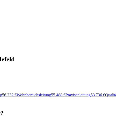
lefeld
ng
56.232
€
Wohnbereichsleitung
55.488
€
Praxisanleitung
53.736
€
Quali
t?