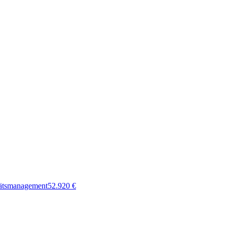
tätsmanagement
52.920
€