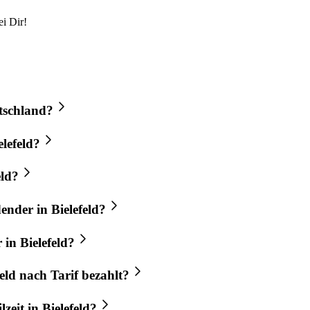
i Dir!
utschland?
elefeld?
eld?
ender in Bielefeld?
in Bielefeld?
eld nach Tarif bezahlt?
zeit in Bielefeld?