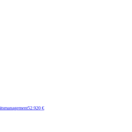
tätsmanagement
52.920
€