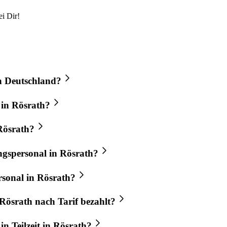
i Dir!
in Deutschland?
 in Rösrath?
 Rösrath?
ngspersonal in Rösrath?
rsonal in Rösrath?
Rösrath nach Tarif bezahlt?
in Teilzeit in Rösrath?