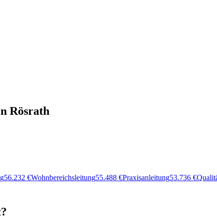
in Rösrath
ng
56.232
€
Wohnbereichsleitung
55.488
€
Praxisanleitung
53.736
€
Quali
t?