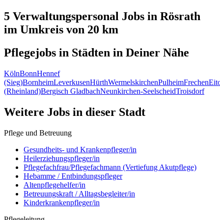
5 Verwaltungspersonal
Jobs in
Rösrath
im Umkreis von 20 km
Pflegejobs in
Städten
in Deiner Nähe
Köln
Bonn
Hennef
(Sieg)
Bornheim
Leverkusen
Hürth
Wermelskirchen
Pulheim
Frechen
Eit
(Rheinland)
Bergisch Gladbach
Neunkirchen-Seelscheid
Troisdorf
Weitere Jobs in
dieser Stadt
Pflege und Betreuung
Gesundheits- und Krankenpfleger/in
Heilerziehungspfleger/in
Pflegefachfrau/Pflegefachmann (Vertiefung Akutpflege)
Hebamme / Entbindungspfleger
Altenpflegehelfer/in
Betreuungskraft / Alltagsbegleiter/in
Kinderkrankenpfleger/in
Pflegeleitung