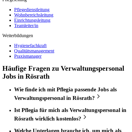
Pflegedienstleitung
Wohnbereichsleitung
Einrichtungsleitung
Teamleiter/in
Weiterbildungen
Hygienefachkraft
Qualitätsmanagement
Praxismanager
Häufige Fragen zu Verwaltungspersonal
Jobs in Rösrath
Wie finde ich mit
Pflegia
passende Jobs als
Verwaltungspersonal
in
Rösrath
?
Ist
Pflegia
für mich als
Verwaltungspersonal
in
Rösrath
wirklich kostenlos?
Welche Unterlagen brauche ich, um mich als