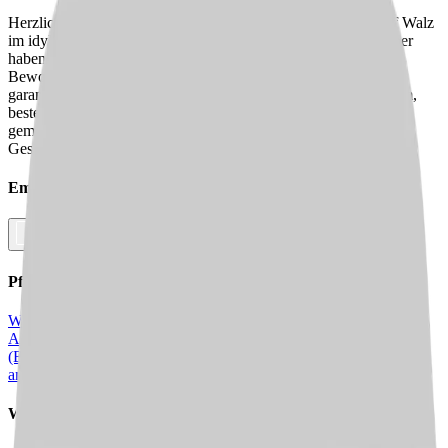
Herzlich willkommen in unserer Seniorenresidenz im Gutshof Walz
im idyllischen Achberg! Uns gibt es bereits seit 2006 und seither
haben wir es uns zur Hauptaufgabe gemacht, unseren 30
Bewohner:innen eine gute Pflege auf 2 Wohnbereichen zu
garantieren. Hierbei werden wir tatkräftig von einem Pflegeteam,
bestehend aus 28 Mitarbeitenden, unterstützt. Möchtest Du
gemeinsam mit uns, unseren Bewohner:innen ein Lächeln aufs
Gesicht zaubern? Dann freuen wir uns über Deine Bewerbung!
Empfehle diesen
Job
Facebook
Link kopieren
Pflegejobs in
Städten
in Deiner Nähe
Wangen im
Allgäu
Meckenbeuren
Scheidegg
Eriskirch
Achberg
Amtzell
Lindau
(Bodensee)
Wasserburg (Bodensee)
Opfenbach
Bodnegg
Kressbronn
am Bodensee
Lindenberg im Allgäu
Weitere Jobs in
dieser Stadt