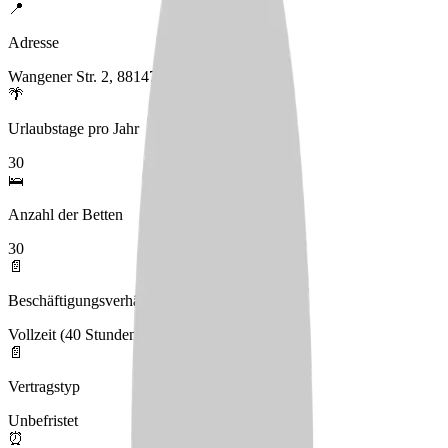
📍
Adresse
Wangener Str. 2, 88147 Achberg
🌴
Urlaubstage pro Jahr
30
🛌
Anzahl der Betten
30
📄
Beschäftigungsverhältnis
Vollzeit (40 Stunden)
📄
Vertragstyp
Unbefristet
⏰