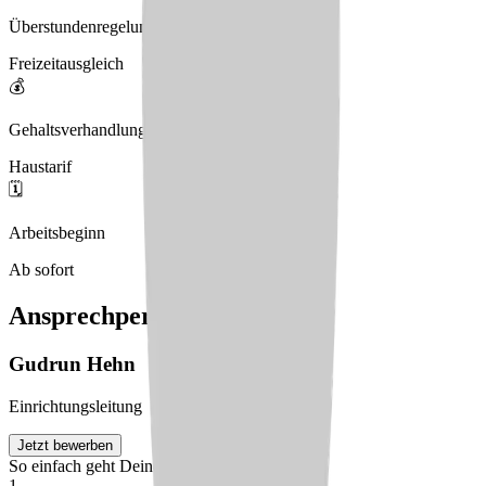
Überstundenregelung
Freizeitausgleich
💰
Gehaltsverhandlungen
Haustarif
🗓️
Arbeitsbeginn
Ab sofort
Ansprechperson
Gudrun
Hehn
Einrichtungsleitung
Jetzt bewerben
So einfach geht Deine Bewerbung
1