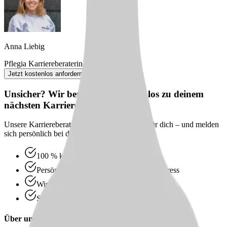
Anna Liebig
Pflegia Karriereberaterin
Jetzt kostenlos anfordern
Unsicher? Wir beraten dich kostenlos zu deinem
nächsten Karriereschritt
Unsere Karriereberater finden passende Jobs für dich – und melden
sich persönlich bei dir zurück.
100 % kostenlos & unverbindlich
Persönliche Beratung statt Bewerbungsstress
Wir finden passende Jobs für dich
Schneller Rückruf
Über uns