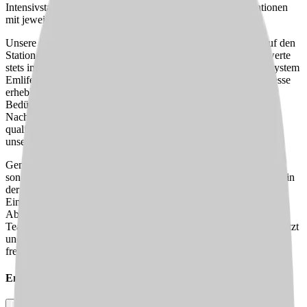
Intensivstation mit 17 Betten oder auf den vier weiteren Stationen
mit jeweils 27 Betten.
Unsere technische Ausstattung ist so modern wie hilfreich: Auf den
Stationen sorgt ein umfassendes Monitoring dafür, dass Vitalwerte
stets im Blick sind, und unser elektronisches Dokumentationssystem
Emlife für Pflegeassistenten sowie SAP vereinfachen die Prozesse
erheblich – alles, damit wir den Fokus auf die Pflege und die
Bedürfnisse unserer Patient:innen legen können. Für die
Nachtdienste und Spätdienste ist unser Team auf allen Stationen
qualifiziert und einsatzbereit, wobei wir stets auf die Wünsche
unserer Mitarbeitenden eingehen.
Gemeinschaft und Zusammenhalt sind bei uns nicht nur Worte,
sondern gelebte Realität. Wir pflegen eine familiäre Atmosphäre, in
der jede und jeder auf den anderen zählen kann. Durch die feste
Einarbeitung auf allen Stationen ermöglichen wir Flexibilität und
Abwechslung im Arbeitsalltag. Wenn Du Teil eines eingespielten
Teams werden möchtest, das eine herzliche Zusammenarbeit schätzt
und gemeinsam die Patient:innenversorgung vorantreibt, dann
freuen wir uns darauf, Dich kennenzulernen!
Empfehle diesen
Job