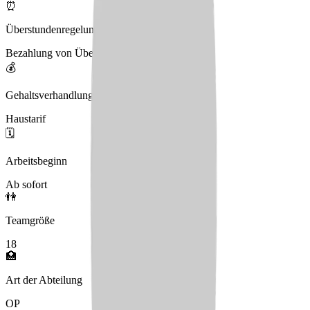
⏰
Überstundenregelung
Bezahlung von Überstunden am Monatsende
💰
Gehaltsverhandlungen
Haustarif
🗓️
Arbeitsbeginn
Ab sofort
👫
Teamgröße
18
🏥
Art der Abteilung
OP