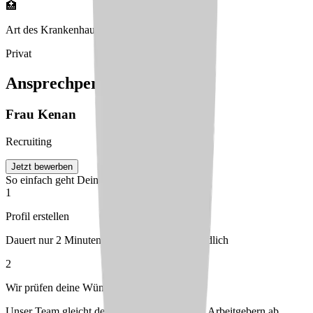
🏥
Art des Krankenhauses
Privat
Ansprechperson
Frau
Kenan
Recruiting
Jetzt bewerben
So einfach geht Deine Bewerbung
1
Profil erstellen
Dauert nur 2 Minuten – kostenlos & unverbindlich
2
Wir prüfen deine Wünsche
Unser Team gleicht dein Profil mit passenden Arbeitgebern ab