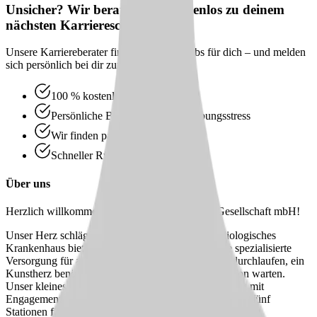
Unsicher? Wir beraten dich kostenlos zu deinem
nächsten Karriereschritt
Unsere Karriereberater finden passende Jobs für dich – und melden
sich persönlich bei dir zurück.
100 % kostenlos & unverbindlich
Persönliche Beratung statt Bewerbungsstress
Wir finden passende Jobs für dich
Schneller Rückruf
Über uns
Herzlich willkommen bei der Paulinen Service Gesellschaft mbH!
Unser Herz schlägt für die Herzmedizin. Als kardiologisches
Krankenhaus bieten wir unseren Patient:innen eine spezialisierte
Versorgung für alle, die herzchirurgische Eingriffe durchlaufen, ein
Kunstherz benötigen oder auf eine Herztransplantation warten.
Unser kleines, starkes Team von 18 Mitarbeitenden ist mit
Engagement und Herzblut dabei und sorgt auf unseren fünf
Stationen für eine bestmögliche Betreuung, sei es auf der