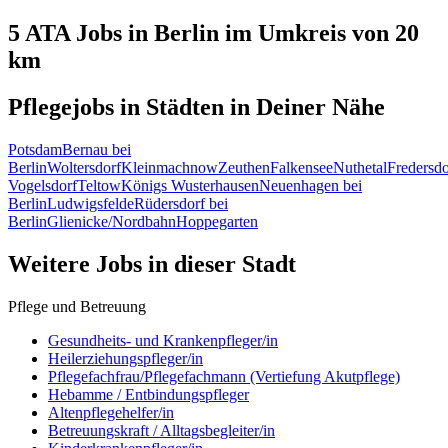
5 ATA
Jobs in
Berlin
im Umkreis von 20
km
Pflegejobs in
Städten
in Deiner Nähe
Potsdam
Bernau bei
Berlin
Woltersdorf
Kleinmachnow
Zeuthen
Falkensee
Nuthetal
Fredersdo
Vogelsdorf
Teltow
Königs Wusterhausen
Neuenhagen bei
Berlin
Ludwigsfelde
Rüdersdorf bei
Berlin
Glienicke/Nordbahn
Hoppegarten
Weitere Jobs in
dieser Stadt
Pflege und Betreuung
Gesundheits- und Krankenpfleger/in
Heilerziehungspfleger/in
Pflegefachfrau/Pflegefachmann (Vertiefung Akutpflege)
Hebamme / Entbindungspfleger
Altenpflegehelfer/in
Betreuungskraft / Alltagsbegleiter/in