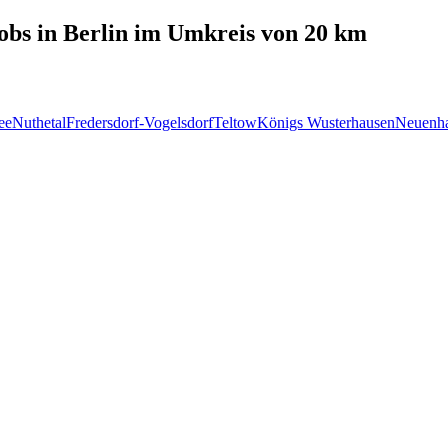
obs in
Berlin
im Umkreis von 20 km
ee
Nuthetal
Fredersdorf-Vogelsdorf
Teltow
Königs Wusterhausen
Neuenha