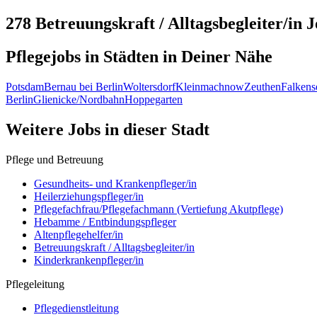
278 Betreuungskraft / Alltagsbegleiter/in
J
Pflegejobs in
Städten
in Deiner Nähe
Potsdam
Bernau bei Berlin
Woltersdorf
Kleinmachnow
Zeuthen
Falkens
Berlin
Glienicke/Nordbahn
Hoppegarten
Weitere Jobs in
dieser Stadt
Pflege und Betreuung
Gesundheits- und Krankenpfleger/in
Heilerziehungspfleger/in
Pflegefachfrau/Pflegefachmann (Vertiefung Akutpflege)
Hebamme / Entbindungspfleger
Altenpflegehelfer/in
Betreuungskraft / Alltagsbegleiter/in
Kinderkrankenpfleger/in
Pflegeleitung
Pflegedienstleitung