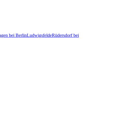
gen bei Berlin
Ludwigsfelde
Rüdersdorf bei