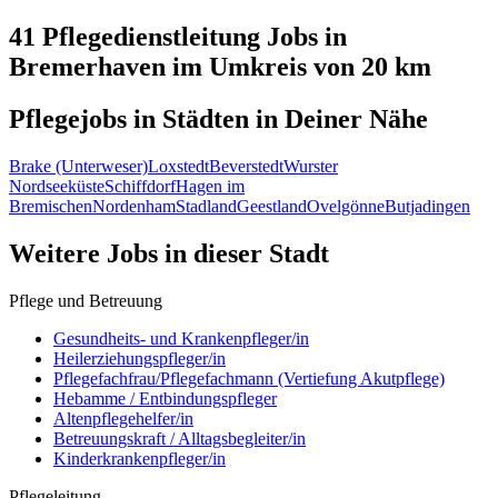
41 Pflegedienstleitung
Jobs in
Bremerhaven
im Umkreis von 20 km
Pflegejobs in
Städten
in Deiner Nähe
Brake (Unterweser)
Loxstedt
Beverstedt
Wurster
Nordseeküste
Schiffdorf
Hagen im
Bremischen
Nordenham
Stadland
Geestland
Ovelgönne
Butjadingen
Weitere Jobs in
dieser Stadt
Pflege und Betreuung
Gesundheits- und Krankenpfleger/in
Heilerziehungspfleger/in
Pflegefachfrau/Pflegefachmann (Vertiefung Akutpflege)
Hebamme / Entbindungspfleger
Altenpflegehelfer/in
Betreuungskraft / Alltagsbegleiter/in
Kinderkrankenpfleger/in
Pflegeleitung