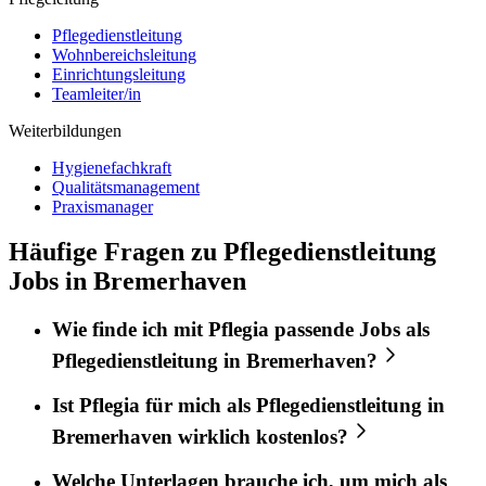
Pflegedienstleitung
Wohnbereichsleitung
Einrichtungsleitung
Teamleiter/in
Weiterbildungen
Hygienefachkraft
Qualitätsmanagement
Praxismanager
Häufige Fragen zu Pflegedienstleitung
Jobs in Bremerhaven
Wie finde ich mit
Pflegia
passende Jobs als
Pflegedienstleitung
in
Bremerhaven
?
Ist
Pflegia
für mich als
Pflegedienstleitung
in
Bremerhaven
wirklich kostenlos?
Welche Unterlagen brauche ich, um mich als