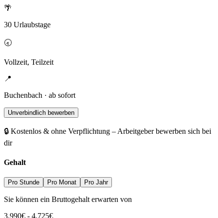
🌴
30 Urlaubstage
🕣
Vollzeit, Teilzeit
📍
Buchenbach · ab sofort
Unverbindlich bewerben
🔒 Kostenlos & ohne Verpflichtung – Arbeitgeber bewerben sich bei
dir
Gehalt
Pro Stunde
Pro Monat
Pro Jahr
Sie können ein Bruttogehalt erwarten von
3.990
€
-
4.725
€