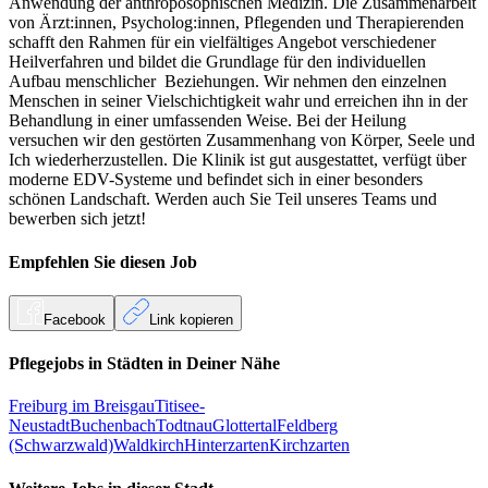
Anwendung der anthroposophischen Medizin. Die Zusammenarbeit
von Ärzt:innen, Psycholog:innen, Pflegenden und Therapierenden
schafft den Rahmen für ein vielfältiges Angebot verschiedener
Heilverfahren und bildet die Grundlage für den individuellen
Aufbau menschlicher Beziehungen. Wir nehmen den einzelnen
Menschen in seiner Vielschichtigkeit wahr und erreichen ihn in der
Behandlung in einer umfassenden Weise. Bei der Heilung
versuchen wir den gestörten Zusammenhang von Körper, Seele und
Ich wiederherzustellen. Die Klinik ist gut ausgestattet, verfügt über
moderne EDV-Systeme und befindet sich in einer besonders
schönen Landschaft. Werden auch Sie Teil unseres Teams und
bewerben sich jetzt!
Empfehlen Sie diesen
Job
Facebook
Link kopieren
Pflegejobs in
Städten
in Deiner Nähe
Freiburg im Breisgau
Titisee-
Neustadt
Buchenbach
Todtnau
Glottertal
Feldberg
(Schwarzwald)
Waldkirch
Hinterzarten
Kirchzarten