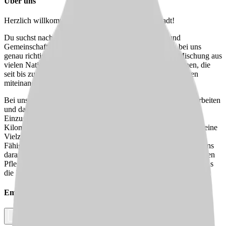
Über uns
Herzlich willkommen im Pflegeteam Eule Darmstadt!
Du suchst nach einem Arbeitsplatz, an dem Vielfalt und
Gemeinschaft großgeschrieben werden? Dann bist Du bei uns
genau richtig! Unser Team in Darmstadt ist eine bunte Mischung aus
vielen Nationalitäten, die sowohl erfahrene Mitarbeiter:innen, die
seit bis zu 15 Jahren bei uns sind, als auch neue Kolleg:innen
miteinander vereint.
Bei uns triffst Du auf Menschen, die mit Herz und Verstand arbeiten
und dabei stets ein offenes Ohr für einander haben. Unser
Einzugsgebiet erstreckt sich über einen Umkreis von 2 bis 3
Kilometern um unseren Standort in Darmstadt. Hier bieten wir eine
Vielzahl an Spezialisierungen, die es Dir ermöglichen, Deine
Fähigkeiten einzubringen und weiterzuentwickeln. Wir freuen uns
darauf, mit Dir gemeinsam an einer herzlichen und professionellen
Pflege zu arbeiten. Werde Teil unseres Teams und gestalte mit uns
die Zukunft der Pflege!
Empfehle diesen
Job
Facebook
Link kopieren