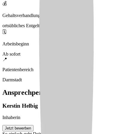
💰
Gehaltsverhandlungen
ortsübliches Entgeltniveau
🗓️
Arbeitsbeginn
Ab sofort
📍
Patientenbereich
Darmstadt
Ansprechperson
Kerstin
Helbig
Inhaberin
Jetzt bewerben
So einfach geht Deine Bewerbung