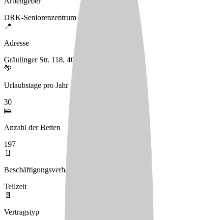
Arbeitgeber
DRK-Seniorenzentrum Gerresheimer Höhe
📍
Adresse
Gräulinger Str. 118, 40625 Düsseldorf
🌴
Urlaubstage pro Jahr
30
🛌
Anzahl der Betten
197
📄
Beschäftigungsverhältnis
Teilzeit
📄
Vertragstyp