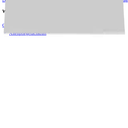
Düsseldorf
Neuss
Kaarst
Erkrath
Ratingen
Mettmann
Meerbusch
Dormag
Weitere Jobs in
dieser Stadt
Gesundheits- und Krankenpfleger/in
Kinderkrankenpfleger/in
Altenpflegefachkraft