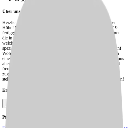
Über uns
Herzlich willkommen im DRK-Seniorenzentrum Gerresheimer
Höhe! Wir sind ein bunter Mix aus drei Einrichtungen, die 2019
fertiggestellt worden sind. Zu unseren drei Einrichtungen gehören
die in Alt-Gerresheim, in Ober-Gerresheim und in Hüttelviertel,
welche auf gerontopsychiatrisch erkrankte Bewohner:innen
spezialisiert ist. Wir verfügen zusammen über 197 Betten und fünf
Wohnbereiche. Außerdem haben wir für unsere Bewohner:innen
einen geschlossenen Bereich mit bis zu 75 Plätzen. Unser Team aus
allen Einrichtungen besteht insgesamt aus 89 bunten, offenen und
freundlichen Mitarbeiter:innen, die fest auf die Wohnbereiche
zugeteilt sind und unseren Bewohner:innen jederzeit zur Seite
stehen. Wir freuen uns darauf, Dich bei uns willkommen zu heißen!
Empfehle diesen
Job
Facebook
Link kopieren
Pflegejobs in
Städten
in Deiner Nähe