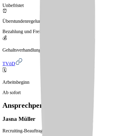
Unbefristet
⏰
Überstundenregelung
Bezahlung und Freizeitausgleich
💰
Gehaltsverhandlungen
TVöD
🗓️
Arbeitsbeginn
Ab sofort
Ansprechperson
Jasna
Müller
Recruiting-Beauftragte