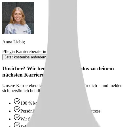
Anna Liebig
Pflegia Karriereberaterin
Jetzt kostenlos anfordern
Unsicher? Wir beraten dich kostenlos zu deinem
nächsten Karriereschritt
Unsere Karriereberater finden passende Jobs für dich – und melden
sich persönlich bei dir zurück.
100 % kostenlos & unverbindlich
Persönliche Beratung statt Bewerbungsstress
Wir finden passende Jobs für dich
Schneller Rückruf