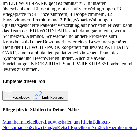
Im EDI-WOHNPARK geht es familiär zu. In unserer
überschaubaren Einrichtung gibt es auf vier Wohngruppen 73
Pflegeplätze in 51 Einzelzimmern, 4 Doppelzimmern, 12
Einzelzimmern Premium und 2 PflegeApart-Wohnungen.
Qualitätsgesicherte Patientenversorgung auf höchstem Niveau kann
das Team des EDI-WOHNPARK auch dann garantieren, wenn
Schmerzen, Atemnot, Schwäche und andere Probleme zum
Krankheitsbild einer Bewohnerin oder eines Bewohners gehören.
Denn der EDI-WOHNPARK kooperiert mit levares PALLIATIV
CARE, einem ambulanten palliativmedizinischen Team, das
Symptome und Beschwerden lindert. Auch die avendi-
Einrichtungen NECKARHAUS und PARKSTRASSE arbeiten mit
levares zusammen.
Empfehle diesen
Job
Facebook
Link kopieren
Pflegejobs in
Städten
in Deiner Nähe
Mannheim
Heidelberg
Ludwigshafen am Rhein
Edingen-
Neckarhausen
Schwetzingen
Ketsch
Eppelheim
Nußloch
Viernheim
Sch