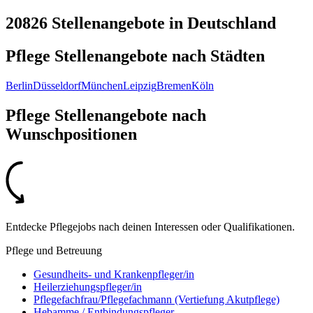
20826 Stellenangebote
in
Deutschland
Pflege Stellenangebote nach
Städten
Berlin
Düsseldorf
München
Leipzig
Bremen
Köln
Pflege Stellenangebote nach
Wunschpositionen
Entdecke Pflegejobs nach deinen Interessen oder Qualifikationen.
Pflege und Betreuung
Gesundheits- und Krankenpfleger/in
Heilerziehungspfleger/in
Pflegefachfrau/Pflegefachmann (Vertiefung Akutpflege)
Hebamme / Entbindungspfleger