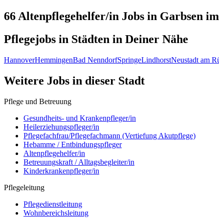
66 Altenpflegehelfer/in
Jobs in
Garbsen
im
Pflegejobs in
Städten
in Deiner Nähe
Hannover
Hemmingen
Bad Nenndorf
Springe
Lindhorst
Neustadt am R
Weitere Jobs in
dieser Stadt
Pflege und Betreuung
Gesundheits- und Krankenpfleger/in
Heilerziehungspfleger/in
Pflegefachfrau/Pflegefachmann (Vertiefung Akutpflege)
Hebamme / Entbindungspfleger
Altenpflegehelfer/in
Betreuungskraft / Alltagsbegleiter/in
Kinderkrankenpfleger/in
Pflegeleitung
Pflegedienstleitung
Wohnbereichsleitung