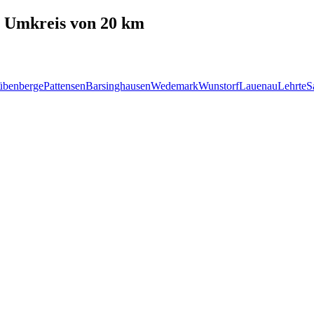
 Umkreis von 20 km
übenberge
Pattensen
Barsinghausen
Wedemark
Wunstorf
Lauenau
Lehrte
S