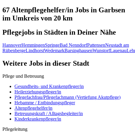
67 Altenpflegehelfer/in
Jobs in
Garbsen
im Umkreis von 20 km
Pflegejobs in
Städten
in Deiner Nähe
Hannover
Hemmingen
Springe
Bad Nenndorf
Pattensen
Neustadt am
Rübenberge
Lindhorst
Wedemark
Barsinghausen
Wunstorf
Lauenau
Lehr
Weitere Jobs in
dieser Stadt
Pflege und Betreuung
Gesundheits- und Krankenpfleger/in
Heilerziehungspfleger/in
Pflegefachfrau/Pflegefachmann (Vertiefung Akutpflege)
Hebamme / Entbindungspfleger
Altenpflegehelfer/in
Betreuungskraft / Alltagsbegleiter/in
Kinderkrankenpfleger/in
Pflegeleitung