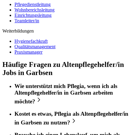
Pflegedienstleitung
Wohnbereichsleitung
Einrichtungsleitung
Teamleiter/in
Weiterbildungen
Hygienefachkraft
Qualitätsmanagement
Praxismanager
Häufige Fragen zu Altenpflegehelfer/in
Jobs in Garbsen
Wie unterstützt mich
Pflegia
, wenn ich als
Altenpflegehelfer/in
in
Garbsen
arbeiten
möchte?
Kostet es etwas,
Pflegia
als
Altenpflegehelfer/in
in
Garbsen
zu nutzen?
Brauche ich einen Lebenslauf, um mich als