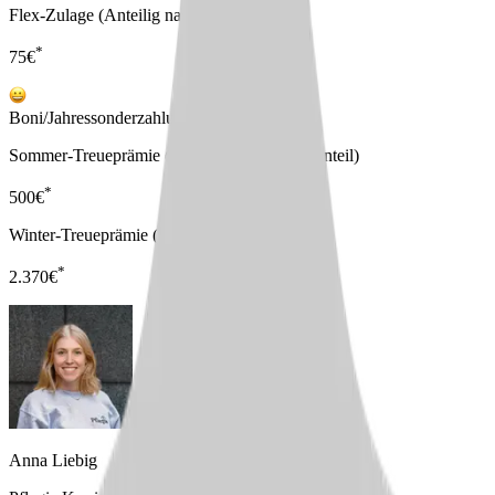
Flex-Zulage (Anteilig nach Stellenanteil)
*
75
€
Boni/Jahressonderzahlungen
Sommer-Treueprämie (Anteilig nach Stellenanteil)
*
500
€
Winter-Treueprämie (70 % vom Grundgehalt)
*
2.370
€
Anna Liebig