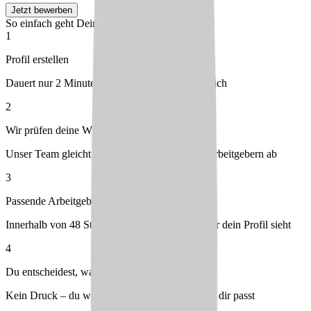
Jetzt bewerben
So einfach geht Deine Bewerbung
1
Profil erstellen
Dauert nur 2 Minuten – kostenlos & unverbindlich
2
Wir prüfen deine Wünsche
Unser Team gleicht dein Profil mit passenden Arbeitgebern ab
3
Passende Arbeitgeber melden sich bei dir
Innerhalb von 48 Stunden – du entscheidest, wer dein Profil sieht
4
Du entscheidest, was passt
Kein Druck – du wählst den Arbeitgeber, der zu dir passt