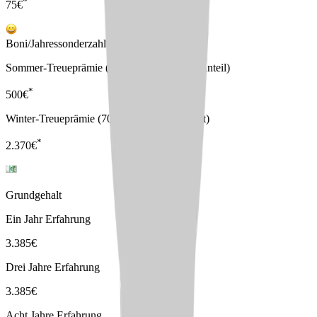
*
75
€
Boni/Jahressonderzahlungen
Sommer-Treueprämie (Anteilig nach Stellenanteil)
*
500
€
Winter-Treueprämie (70 % vom Grundgehalt)
*
2.370
€
Grundgehalt
Ein Jahr Erfahrung
3.385
€
Drei Jahre Erfahrung
3.385
€
Acht Jahre Erfahrung