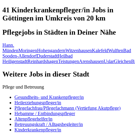
41 Kinderkrankenpfleger/in
Jobs in
Göttingen
im Umkreis von 20 km
Pflegejobs in
Städten
in Deiner Nähe
Hann.
Münden
Moringen
Hohengandern
Witzenhausen
Kalefeld
Wulften
Bad
Sooden-Allendorf
Duderstadt
Heilbad
Heiligenstadt
Reinhardshagen
Teistungen
Arenshausen
Uslar
Gleichen
B
Weitere Jobs in
dieser Stadt
Pflege und Betreuung
Gesundheits- und Krankenpfleger/in
Heilerziehungspfleger/in
Pflegefachfrau/Pflegefachmann (Vertiefung Akutpflege)
Hebamme / Entbindungspfleger
Altenpflegehelfer/in
Betreuungskraft / Alltagsbegleiter/in
Kinderkrankenpfleger/in