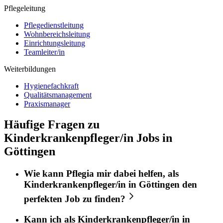
Pflegeleitung
Pflegedienstleitung
Wohnbereichsleitung
Einrichtungsleitung
Teamleiter/in
Weiterbildungen
Hygienefachkraft
Qualitätsmanagement
Praxismanager
Häufige Fragen zu
Kinderkrankenpfleger/in Jobs in
Göttingen
Wie kann
Pflegia
mir dabei helfen, als
Kinderkrankenpfleger/in
in
Göttingen
den
perfekten
Job
zu finden?
Kann ich als
Kinderkrankenpfleger/in
in