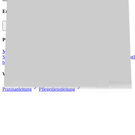
Empfehle diesen
Job
Facebook
Link kopieren
Pflegejobs in
Städten
in Deiner Nähe
München
Ottobrunn
Markt
Schwaben
Hohenbrunn
Neubiberg
Vaterstetten
Grasbrunn
Unterföhring
bei München
Weitere Jobs in
dieser Stadt
Praxisanleitung
Pflegedienstleitung