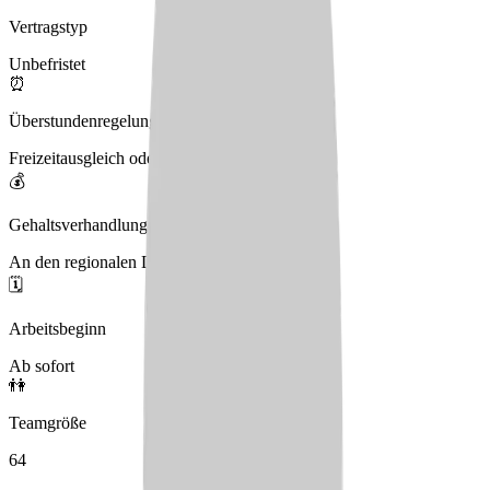
Vertragstyp
Unbefristet
⏰
Überstundenregelung
Freizeitausgleich oder Ausbezahlen
💰
Gehaltsverhandlungen
An den regionalen Durchschnitt angelehnt
🗓️
Arbeitsbeginn
Ab sofort
👫
Teamgröße
64