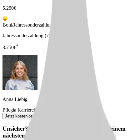
5.250
€
Boni/Jahressonderzahlungen
Jahressonderzahlung (75%)
*
3.750
€
Anna Liebig
Pflegia Karriereberaterin
Jetzt kostenlos anfordern
Unsicher? Wir beraten dich kostenlos zu deinem
nächsten Karriereschritt