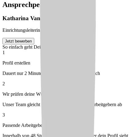
Ansprechperson
Katharina
Van der Heijden
Einrichtungsleiterin
Jetzt bewerben
So einfach geht Deine Bewerbung
1
Profil erstellen
Dauert nur 2 Minuten – kostenlos & unverbindlich
2
Wir prüfen deine Wünsche
Unser Team gleicht dein Profil mit passenden Arbeitgebern ab
3
Passende Arbeitgeber melden sich bei dir
Innerhalb von 48 Stunden – du entscheidest, wer dein Profil sieht