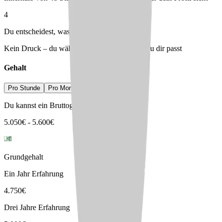
4
Du entscheidest, was passt
Kein Druck – du wählst den Arbeitgeber, der zu dir passt
Gehalt
Pro Stunde
Pro Monat
Pro Jahr
Du kannst ein Bruttogehalt erwarten von
5.050
€
-
5.600
€
Grundgehalt
Ein Jahr Erfahrung
4.750
€
Drei Jahre Erfahrung