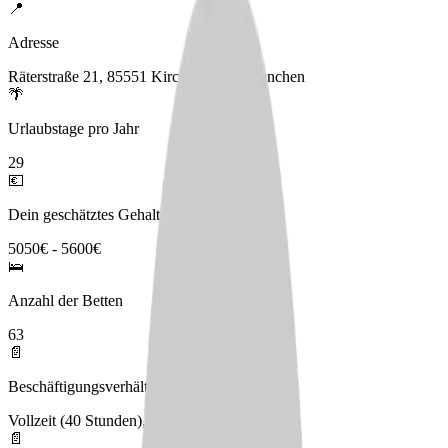
📍
Adresse
Räterstraße 21, 85551 Kirchheim bei München
🌴
Urlaubstage pro Jahr
29
💶
Dein geschätztes Gehalt
5050€ - 5600€
🛌
Anzahl der Betten
63
📄
Beschäftigungsverhältnis
Vollzeit (40 Stunden), Teilzeit
📄