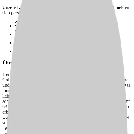
Unsere Karriereberater finden passende Jobs für dich – und melden
sich persönlich bei dir zurück.
100 % kostenlos & unverbindlich
Persönliche Beratung statt Bewerbungsstress
Wir finden passende Jobs für dich
Schneller Rückruf
Über uns
Herzlich willkommen beim Senioren- und Pflegezentrum der
Collegium 2000 gGmbH! Unser Haus wurde im Jahr 2000 eröffnet
und befindet sich in einer zentralen und dennoch ruhigen Lage. Das
moderne Gebäude besticht durch eine großzügige und
lichtdurchflutete Glasgalerie, die eine angenehme Atmosphäre
schafft. Aufgeteilt in 2 Wohnbereiche bieten wir Platz für insgesamt
63 ältere und pflegebedürftige Menschen. Unsere Mitarbeiter:innen
arbeiten in festen Teams, die jeweils einen Wohnbereich betreuen,
was eine enge Bindung zu den Bewohner:innen ermöglicht. Aktuell
suchen wir motivierte Verstärkung, die sich unserem engagierten
Team anschließen möchte, um gemeinsam für das Wohlbefinden
unserer Bewohner:innen zu sorgen.