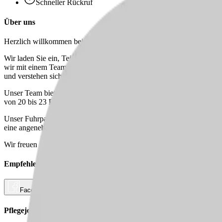
Schneller Rückruf
Über uns
Herzlich willkommen beim ESA Pflegedienst!
Wir laden Sie ein, Teil unseres engagierten Teams in unserem ambula
wir mit einem Team von 13 motivierten Kolleg:innen betreuen. Unsere
und verstehen sich hervorragend.
Unser Team bietet ein harmonisches Arbeitsumfeld, in dem Sie sich sch
von 20 bis 23 Patient:innen verantwortlich ist. Wir setzen auf Bezug
Unser Fuhrpark besteht aus modernen Automatikfahrzeugen der Marken
eine angenehme Fahrweise.
Wir freuen uns darauf, Sie kennenzulernen und gemeinsam mit Ihnen d
Empfehlen Sie diesen
Job
Facebook
Link kopieren
Pflegejobs in
Städten
in Deiner Nähe