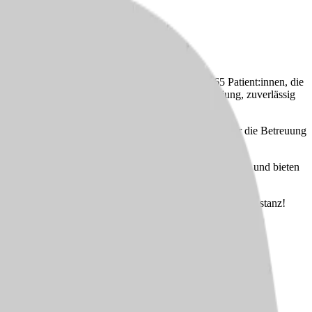
wir uns mit Leidenschaft der Pflege von 60 bis 65 Patient:innen, die
:innen und mehreren Minijobber:innen – alle sind jung, zuverlässig
 Spättouren organisiert, wobei jede:r Mitarbeiter:in für die Betreuung
ren Patient:innen aufzubauen.
iese Hybridfahrzeuge unterstützen Sie bei Ihren Touren und bieten
etzt und werden Sie Teil unseres engagierten Teams in Konstanz!