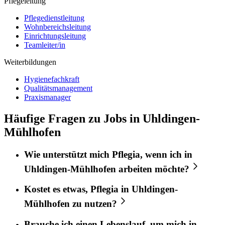
Pflegeleitung
Pflegedienstleitung
Wohnbereichsleitung
Einrichtungsleitung
Teamleiter/in
Weiterbildungen
Hygienefachkraft
Qualitätsmanagement
Praxismanager
Häufige Fragen zu Jobs in Uhldingen-
Mühlhofen
Wie unterstützt mich
Pflegia
, wenn ich in
Uhldingen-Mühlhofen
arbeiten möchte?
Kostet es etwas,
Pflegia
in
Uhldingen-
Mühlhofen
zu nutzen?
Brauche ich einen Lebenslauf, um mich in