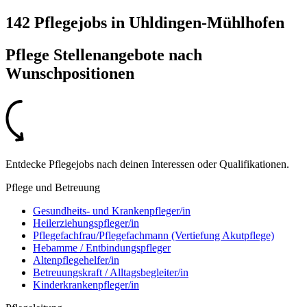
142 Pflegejobs
in
Uhldingen-Mühlhofen
Pflege Stellenangebote nach
Wunschpositionen
Entdecke Pflegejobs nach deinen Interessen oder Qualifikationen.
Pflege und Betreuung
Gesundheits- und Krankenpfleger/in
Heilerziehungspfleger/in
Pflegefachfrau/Pflegefachmann (Vertiefung Akutpflege)
Hebamme / Entbindungspfleger
Altenpflegehelfer/in
Betreuungskraft / Alltagsbegleiter/in
Kinderkrankenpfleger/in