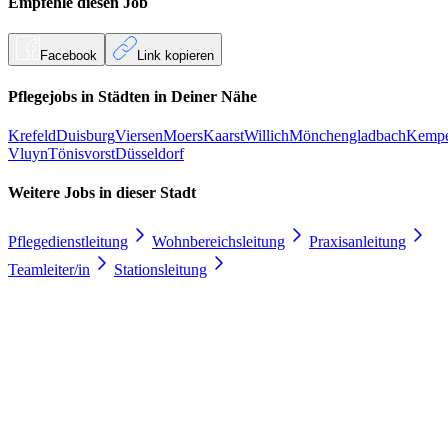
Empfehle diesen
Job
Facebook
Link kopieren
Pflegejobs in
Städten
in Deiner Nähe
Krefeld
Duisburg
Viersen
Moers
Kaarst
Willich
Mönchengladbach
Kemp
Vluyn
Tönisvorst
Düsseldorf
Weitere Jobs in
dieser Stadt
Pflegedienstleitung
Wohnbereichsleitung
Praxisanleitung
Teamleiter/in
Stationsleitung