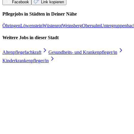
Facebook
Link kopieren
Pflegejobs in
Städten
in Deiner Nähe
Öhringen
Löwenstein
Wüstenrot
Weinsberg
Obersulm
Untergruppenbac
Weitere Jobs in
dieser Stadt
Altenpflegefachkraft
Gesundheits- und Krankenpfleger/in
Kinderkrankenpfleger/in