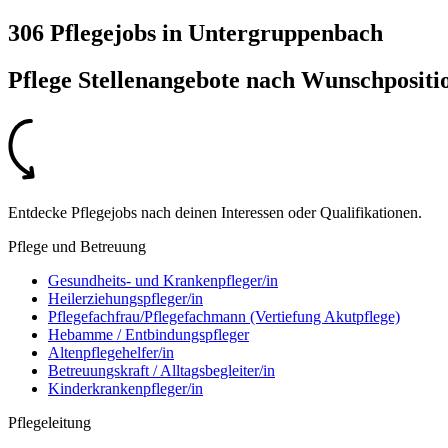
306 Pflegejobs
in
Untergruppenbach
Pflege Stellenangebote nach
Wunschpositi
Entdecke Pflegejobs nach deinen Interessen oder Qualifikationen.
Pflege und Betreuung
Gesundheits- und Krankenpfleger/in
Heilerziehungspfleger/in
Pflegefachfrau/Pflegefachmann (Vertiefung Akutpflege)
Hebamme / Entbindungspfleger
Altenpflegehelfer/in
Betreuungskraft / Alltagsbegleiter/in
Kinderkrankenpfleger/in
Pflegeleitung