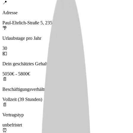
📍
Adresse
Paul-Ehrlich-Straße 5, 23562 Lübeck
🌴
Urlaubstage pro Jahr
30
💶
Dein geschätztes Gehalt
5050€ - 5800€
📄
Beschäftigungsverhältnis
Vollzeit (39 Stunden)
📄
Vertragstyp
unbefristet
⏰