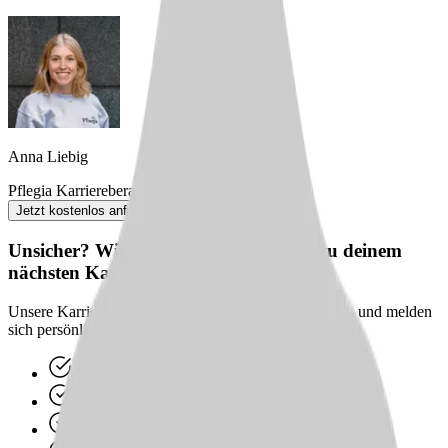
Anna Liebig
Pflegia Karriereberaterin
Jetzt kostenlos anfordern
Unsicher? Wir beraten dich kostenlos zu deinem
nächsten Karriereschritt
Unsere Karriereberater finden passende Jobs für dich – und melden
sich persönlich bei dir zurück.
100 % kostenlos & unverbindlich
Persönliche Beratung statt Bewerbungsstress
Wir finden passende Jobs für dich