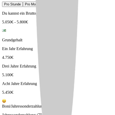
Pro Stunde
Pro Monat
Pro Jahr
Du kannst ein Bruttogehalt erwarten von
5.050
€
-
5.800
€
Grundgehalt
Ein Jahr Erfahrung
4.750
€
Drei Jahre Erfahrung
5.100
€
Acht Jahre Erfahrung
5.450
€
Boni/Jahressonderzahlungen
Jahressonderzahlung (75%)