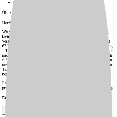
Schneller Rückruf
Über uns
Herzlich willkommen im AWO Servicehaus Lübeck!
Wir sind eine Einrichtung, die sowohl über stationäre Wohnpflege
bietet als auch im ambulanten Pflegedienst betreute Wohnungen
versorgt und pflegt. Unser ambulanter Pflegedienst betreut derzeit
63 Patient:innen im Hochschulstadtteil und der näheren Umgebung
– Tendenz steigend. Wir bieten täglich sechs Touren, die individuell
nach Kund:innenanzahl geplant werden. Die Touren sind alle auch
fußläufig zu bewältigen sowie mit E-Bikes, welche demnächst von
uns zur Verfügung gestellt werden. Werde Teil unseres engagierten
Teams und trage dazu bei, dass unsere Patient:innen die
bestmögliche Pflege erhalten.
Entdecke die Vorteile der ambulanten Pflege und gestalte
gemeinsam mit uns eine fürsorgliche und professionelle Versorgung!
Empfehle diesen
Job
Facebook
Link kopieren