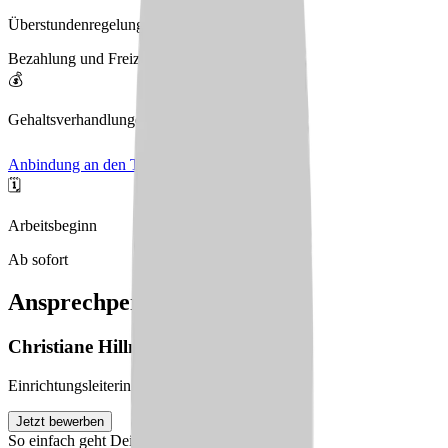
Überstundenregelung
Bezahlung und Freizeitausgleich
💰
Gehaltsverhandlungen
Anbindung an den TVöD
🗓️
Arbeitsbeginn
Ab sofort
Ansprechperson
Christiane
Hillmer
Einrichtungsleiterin
Jetzt bewerben
So einfach geht Deine Bewerbung