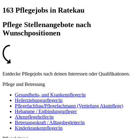
163 Pflegejobs
in
Ratekau
Pflege Stellenangebote nach
Wunschpositionen
Entdecke Pflegejobs nach deinen Interessen oder Qualifikationen.
Pflege und Betreuung
Gesundheits- und Krankenpfleger/in
Heilerziehungspfleger/in
Pflegefachfrau/Pflegefachmann (Vertiefung Akutpflege)
Hebamme / Entbindungspfleger
Altenpflegehelfer/in
Betreuungskraft / Alltagsbegleiter/in
Kinderkrankenpfleger/in