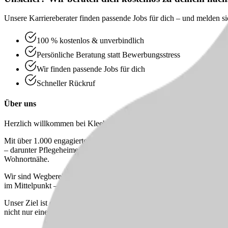
Unsere Karriereberater finden passende Jobs für dich – und melden sic
100 % kostenlos & unverbindlich
Persönliche Beratung statt Bewerbungsstress
Wir finden passende Jobs für dich
Schneller Rückruf
Über uns
Herzlich willkommen bei
Kleeblatt Landkreis Ludwigsburg Ost/ Süd
Mit über 1.000 engagierten Mitarbeiter:innen werden Sie Teil eines g
– darunter Pflegeheime, Tagespflegen, ein Kompetenzzentrum für Men
Wohnortnähe.
Wir sind Wegbereiter:innen moderner Wohn- und Pflegekonzepte und 
im Mittelpunkt – in einer Atmosphäre, in der sich alle verstanden un
Unser Ziel ist es, Menschen sinnvoll zu unterstützen – mit modernen
nicht nur eine sinnstiftende Tätigkeit, sondern auch örtlich passende 