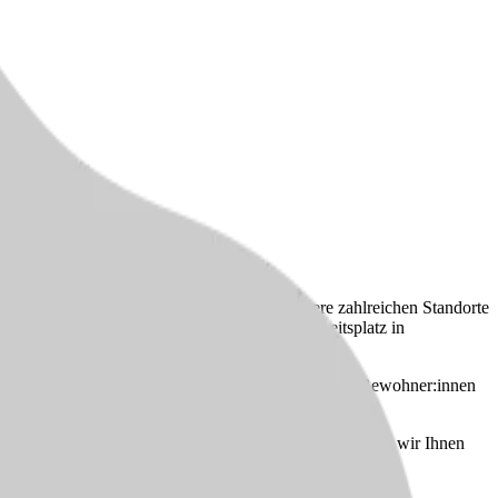
 mit Herz und Verstand gestalten können. Unsere zahlreichen Standorte
st verankert und ermöglichen Ihnen einen Arbeitsplatz in
 die individuellen Bedürfnisse und Lebenswege der Bewohner:innen
liäre Verbundenheit prägen unser tägliches Handeln.
Fundament. Mit über 30 Standorten in der Region bieten wir Ihnen