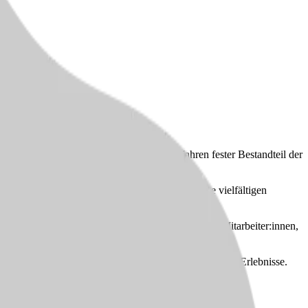
zentral in Mössingen und ist seit vielen Jahren fester Bestandteil der
ng und Gemeinschaft vereint.
ante Unterstützung im häuslichen Umfeld. Unsere vielfältigen
nen schaffen eine positive Atmosphäre – sie lädt Mitarbeiter:innen,
besuchen entstehen echte Verbindungen und besondere Erlebnisse.
. Unsere Mitarbeiter:innen profitieren von einem sicheren