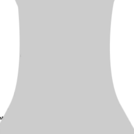
ten Karriereschritt
h persönlich bei dir zurück.