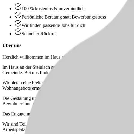
100 % kostenlos & unverbindlich
Persönliche Beratung statt Bewerbungsstress
Wir finden passende Jobs für dich
Schneller Rückruf
Über uns
Herzlich willkommen im Haus an der Steinlach!
Im Haus an der Steinlach schaffen wir ein Zuhause, das Tradition mit 
Gemeinde. Bei uns finden ältere Menschen und Menschen mit Unterstü
Wir bieten eine breite Palette an Angeboten: ein Pflegeheim mit run
Wohnangebote ermöglichen individuelle Lebensentwürfe – je nach Wu
Die Gestaltung unserer Räume setzt auf Offenheit, Licht und Begegnu
Bewohner:innen und Besucher:innen gleichermaßen zum Austausch e
Das Engagement zahlreicher Ehrenamtlicher bereichert unseren Allt
Wir sind Teil des Wohlfahrtswerks für Baden-Württemberg – eine langj
Arbeitsplatz, klaren Strukturen und zahlreichen Weiterbildungsmöglic