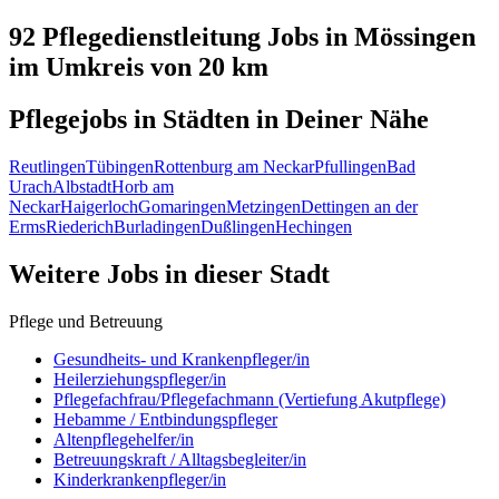
92 Pflegedienstleitung
Jobs in
Mössingen
im Umkreis von 20 km
Pflegejobs in
Städten
in Deiner Nähe
Reutlingen
Tübingen
Rottenburg am Neckar
Pfullingen
Bad
Urach
Albstadt
Horb am
Neckar
Haigerloch
Gomaringen
Metzingen
Dettingen an der
Erms
Riederich
Burladingen
Dußlingen
Hechingen
Weitere Jobs in
dieser Stadt
Pflege und Betreuung
Gesundheits- und Krankenpfleger/in
Heilerziehungspfleger/in
Pflegefachfrau/Pflegefachmann (Vertiefung Akutpflege)
Hebamme / Entbindungspfleger
Altenpflegehelfer/in
Betreuungskraft / Alltagsbegleiter/in
Kinderkrankenpfleger/in