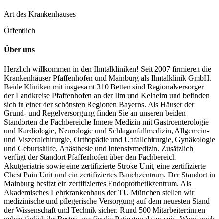
Art des Krankenhauses
Öffentlich
Über uns
Herzlich willkommen in den Ilmtalkliniken! Seit 2007 firmieren die
Krankenhäuser Pfaffenhofen und Mainburg als Ilmtalklinik GmbH.
Beide Kliniken mit insgesamt 310 Betten sind Regionalversorger
der Landkreise Pfaffenhofen an der Ilm und Kelheim und befinden
sich in einer der schönsten Regionen Bayerns. Als Häuser der
Grund- und Regelversorgung finden Sie an unseren beiden
Standorten die Fachbereiche Innere Medizin mit Gastroenterologie
und Kardiologie, Neurologie und Schlaganfallmedizin, Allgemein-
und Viszeralchirurgie, Orthopädie und Unfallchirurgie, Gynäkologie
und Geburtshilfe, Anästhesie und Intensivmedizin. Zusätzlich
verfügt der Standort Pfaffenhofen über den Fachbereich
Akutgeriatrie sowie eine zertifizierte Stroke Unit, eine zertifizierte
Chest Pain Unit und ein zertifiziertes Bauchzentrum. Der Standort in
Mainburg besitzt ein zertifiziertes Endoprothetikzentrum. Als
Akademisches Lehrkrankenhaus der TU München stellen wir
medizinische und pflegerische Versorgung auf dem neuesten Stand
der Wissenschaft und Technik sicher. Rund 500 Mitarbeiter:innen
geben täglich ihr Bestes, um für die Patienten da zu sein. Wenn auch