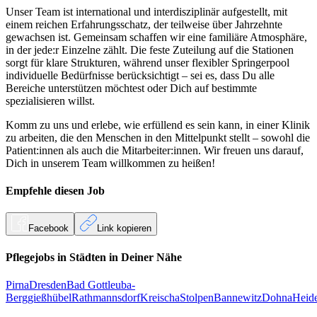
Unser Team ist international und interdisziplinär aufgestellt, mit
einem reichen Erfahrungsschatz, der teilweise über Jahrzehnte
gewachsen ist. Gemeinsam schaffen wir eine familiäre Atmosphäre,
in der jede:r Einzelne zählt. Die feste Zuteilung auf die Stationen
sorgt für klare Strukturen, während unser flexibler Springerpool
individuelle Bedürfnisse berücksichtigt – sei es, dass Du alle
Bereiche unterstützen möchtest oder Dich auf bestimmte
spezialisieren willst.
Komm zu uns und erlebe, wie erfüllend es sein kann, in einer Klinik
zu arbeiten, die den Menschen in den Mittelpunkt stellt – sowohl die
Patient:innen als auch die Mitarbeiter:innen. Wir freuen uns darauf,
Dich in unserem Team willkommen zu heißen!
Empfehle diesen
Job
Facebook
Link kopieren
Pflegejobs in
Städten
in Deiner Nähe
Pirna
Dresden
Bad Gottleuba-
Berggießhübel
Rathmannsdorf
Kreischa
Stolpen
Bannewitz
Dohna
Heid