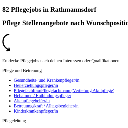
82 Pflegejobs
in
Rathmannsdorf
Pflege Stellenangebote nach
Wunschpositi
Entdecke Pflegejobs nach deinen Interessen oder Qualifikationen.
Pflege und Betreuung
Gesundheits- und Krankenpfleger/in
Heilerziehungspfleger/in
Pflegefachfrau/Pflegefachmann (Vertiefung Akutpflege)
Hebamme / Entbindungspfleger
Altenpflegehelfer/in
Betreuungskraft / Alltagsbegleiter/in
Kinderkrankenpfleger/in
Pflegeleitung