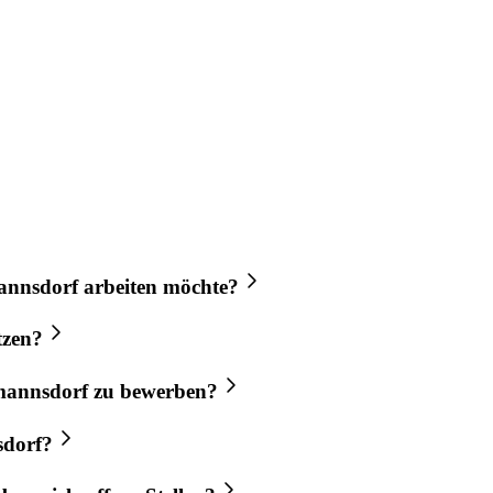
annsdorf
arbeiten möchte?
tzen?
annsdorf
zu bewerben?
dorf
?