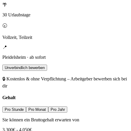
🌴
30 Urlaubstage
🕣
Vollzeit, Teilzeit
📍
Pleidelsheim · ab sofort
Unverbindlich bewerben
🔒 Kostenlos & ohne Verpflichtung – Arbeitgeber bewerben sich bei
dir
Gehalt
Pro Stunde
Pro Monat
Pro Jahr
Sie können ein Bruttogehalt erwarten von
3.300
€
-
4.050
€