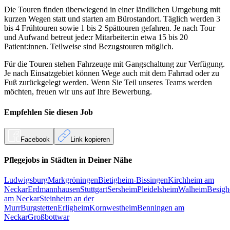
Die Touren finden überwiegend in einer ländlichen Umgebung mit
kurzen Wegen statt und starten am Bürostandort. Täglich werden 3
bis 4 Frühtouren sowie 1 bis 2 Spättouren gefahren. Je nach Tour
und Aufwand betreut jede:r Mitarbeiter:in etwa 15 bis 20
Patient:innen. Teilweise sind Bezugstouren möglich.
Für die Touren stehen Fahrzeuge mit Gangschaltung zur Verfügung.
Je nach Einsatzgebiet können Wege auch mit dem Fahrrad oder zu
Fuß zurückgelegt werden. Wenn Sie Teil unseres Teams werden
möchten, freuen wir uns auf Ihre Bewerbung.
Empfehlen Sie diesen
Job
Facebook
Link kopieren
Pflegejobs in
Städten
in Deiner Nähe
Ludwigsburg
Markgröningen
Bietigheim-Bissingen
Kirchheim am
Neckar
Erdmannhausen
Stuttgart
Sersheim
Pleidelsheim
Walheim
Besigh
am Neckar
Steinheim an der
Murr
Burgstetten
Erligheim
Kornwestheim
Benningen am
Neckar
Großbottwar