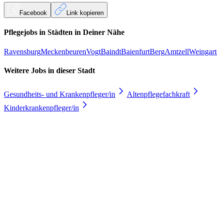
Facebook
Link kopieren
Pflegejobs in
Städten
in Deiner Nähe
Ravensburg
Meckenbeuren
Vogt
Baindt
Baienfurt
Berg
Amtzell
Weingart
Weitere Jobs in
dieser Stadt
Gesundheits- und Krankenpfleger/in
Altenpflegefachkraft
Kinderkrankenpfleger/in