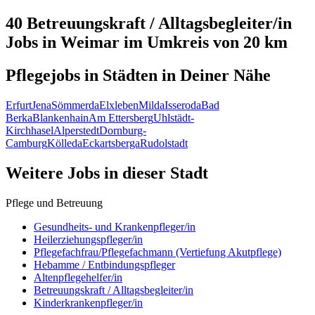
40 Betreuungskraft / Alltagsbegleiter/in
Jobs in
Weimar
im Umkreis von 20 km
Pflegejobs in
Städten
in Deiner Nähe
Erfurt
Jena
Sömmerda
Elxleben
Milda
Isseroda
Bad
Berka
Blankenhain
Am Ettersberg
Uhlstädt-
Kirchhasel
Alperstedt
Dornburg-
Camburg
Kölleda
Eckartsberga
Rudolstadt
Weitere Jobs in
dieser Stadt
Pflege und Betreuung
Gesundheits- und Krankenpfleger/in
Heilerziehungspfleger/in
Pflegefachfrau/Pflegefachmann (Vertiefung Akutpflege)
Hebamme / Entbindungspfleger
Altenpflegehelfer/in
Betreuungskraft / Alltagsbegleiter/in
Kinderkrankenpfleger/in