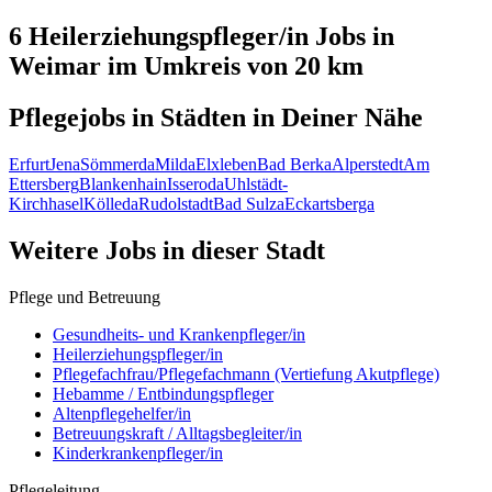
6 Heilerziehungspfleger/in
Jobs in
Weimar
im Umkreis von 20 km
Pflegejobs in
Städten
in Deiner Nähe
Erfurt
Jena
Sömmerda
Milda
Elxleben
Bad Berka
Alperstedt
Am
Ettersberg
Blankenhain
Isseroda
Uhlstädt-
Kirchhasel
Kölleda
Rudolstadt
Bad Sulza
Eckartsberga
Weitere Jobs in
dieser Stadt
Pflege und Betreuung
Gesundheits- und Krankenpfleger/in
Heilerziehungspfleger/in
Pflegefachfrau/Pflegefachmann (Vertiefung Akutpflege)
Hebamme / Entbindungspfleger
Altenpflegehelfer/in
Betreuungskraft / Alltagsbegleiter/in
Kinderkrankenpfleger/in
Pflegeleitung