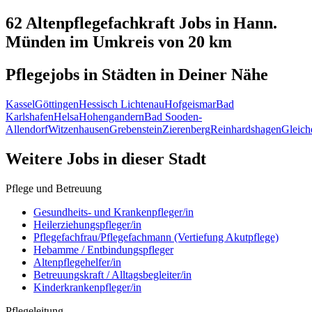
62 Altenpflegefachkraft
Jobs in
Hann.
Münden
im Umkreis von 20 km
Pflegejobs in
Städten
in Deiner Nähe
Kassel
Göttingen
Hessisch Lichtenau
Hofgeismar
Bad
Karlshafen
Helsa
Hohengandern
Bad Sooden-
Allendorf
Witzenhausen
Grebenstein
Zierenberg
Reinhardshagen
Gleich
Weitere Jobs in
dieser Stadt
Pflege und Betreuung
Gesundheits- und Krankenpfleger/in
Heilerziehungspfleger/in
Pflegefachfrau/Pflegefachmann (Vertiefung Akutpflege)
Hebamme / Entbindungspfleger
Altenpflegehelfer/in
Betreuungskraft / Alltagsbegleiter/in
Kinderkrankenpfleger/in
Pflegeleitung