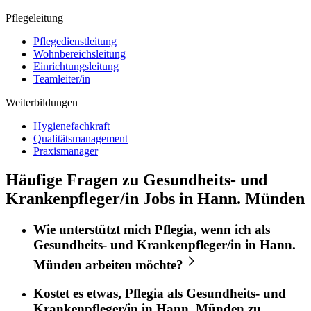
Pflegeleitung
Pflegedienstleitung
Wohnbereichsleitung
Einrichtungsleitung
Teamleiter/in
Weiterbildungen
Hygienefachkraft
Qualitätsmanagement
Praxismanager
Häufige Fragen zu Gesundheits- und
Krankenpfleger/in Jobs in Hann. Münden
Wie unterstützt mich
Pflegia
, wenn ich als
Gesundheits- und Krankenpfleger/in
in
Hann.
Münden
arbeiten möchte?
Kostet es etwas,
Pflegia
als
Gesundheits- und
Krankenpfleger/in
in
Hann. Münden
zu