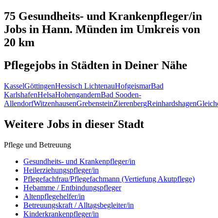
75 Gesundheits- und Krankenpfleger/in
Jobs in
Hann. Münden
im Umkreis von
20 km
Pflegejobs in
Städten
in Deiner Nähe
Kassel
Göttingen
Hessisch Lichtenau
Hofgeismar
Bad
Karlshafen
Helsa
Hohengandern
Bad Sooden-
Allendorf
Witzenhausen
Grebenstein
Zierenberg
Reinhardshagen
Gleich
Weitere Jobs in
dieser Stadt
Pflege und Betreuung
Gesundheits- und Krankenpfleger/in
Heilerziehungspfleger/in
Pflegefachfrau/Pflegefachmann (Vertiefung Akutpflege)
Hebamme / Entbindungspfleger
Altenpflegehelfer/in
Betreuungskraft / Alltagsbegleiter/in
Kinderkrankenpfleger/in