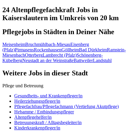
24 Altenpflegefachkraft
Jobs in
Kaiserslautern
im Umkreis von 20 km
Pflegejobs in
Städten
in Deiner Nähe
Meisenheim
Bruchmühlbach-Miesau
Eisenberg
(Pfalz)
Pirmasens
Rockenhausen
Göllheim
Bad Dürkheim
Ramstein-
Miesenbach
Otterberg
Lambrecht (Pfalz)
Schönenberg-
Kübelberg
Neustadt an der Weinstraße
Battweiler
Landstuhl
Weitere Jobs in
dieser Stadt
Pflege und Betreuung
Gesundheits- und Krankenpfleger/in
Heilerziehungspfleger/in
Pflegefachfrau/Pflegefachmann (Vertiefung Akutpflege)
Hebamme / Entbindungspfleger
Altenpflegehelfer/in
Betreuungskraft / Alltagsbegleiter/in
Kinderkrankenpfleger/in