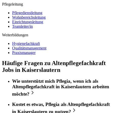
Pflegeleitung
Pflegedienstleitung
Wohnbereichsleitung
Einrichtungsleitung
Teamleiter/in
Weiterbildungen
Hygienefachkraft
Qualitätsmanagement
Praxismanager
Häufige Fragen zu Altenpflegefachkraft
Jobs in Kaiserslautern
Wie unterstützt mich
Pflegia
, wenn ich als
Altenpflegefachkraft
in
Kaiserslautern
arbeiten
möchte?
Kostet es etwas,
Pflegia
als
Altenpflegefachkraft
in
Kaiserslautern
zu nutzen?