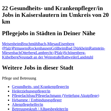
22 Gesundheits- und Krankenpfleger/in
Jobs in
Kaiserslautern
im Umkreis von 20
km
Pflegejobs in
Städten
in Deiner Nähe
Meisenheim
Bruchmühlbach-Miesau
Eisenberg
(Pfalz)
Pirmasens
Rockenhausen
Göllheim
Bad Dürkheim
Ramstein-
Miesenbach
Otterberg
Lambrecht (Pfalz)
Schönenberg-
Kübelberg
Neustadt an der Weinstraße
Battweiler
Landstuhl
Weitere Jobs in
dieser Stadt
Pflege und Betreuung
Gesundheits- und Krankenpfleger/in
Heilerziehungspfleger/in
Pflegefachfrau/Pflegefachmann (Vertiefung Akutpflege)
Hebamme / Entbindungspfleger
Altenpflegehelfer/in
Betreuungskraft / Alltagsbegleiter/in