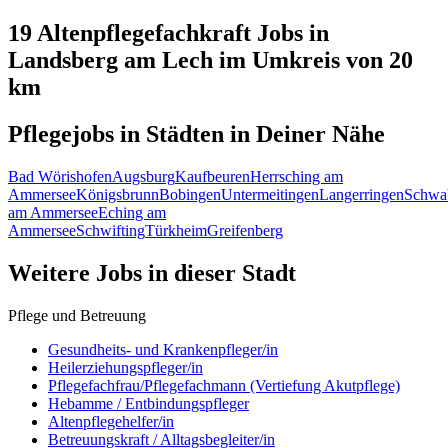
19 Altenpflegefachkraft
Jobs in
Landsberg am Lech
im Umkreis von 20
km
Pflegejobs in
Städten
in Deiner Nähe
Bad Wörishofen
Augsburg
Kaufbeuren
Herrsching am
Ammersee
Königsbrunn
Bobingen
Untermeitingen
Langerringen
Schwa
am Ammersee
Eching am
Ammersee
Schwifting
Türkheim
Greifenberg
Weitere Jobs in
dieser Stadt
Pflege und Betreuung
Gesundheits- und Krankenpfleger/in
Heilerziehungspfleger/in
Pflegefachfrau/Pflegefachmann (Vertiefung Akutpflege)
Hebamme / Entbindungspfleger
Altenpflegehelfer/in
Betreuungskraft / Alltagsbegleiter/in