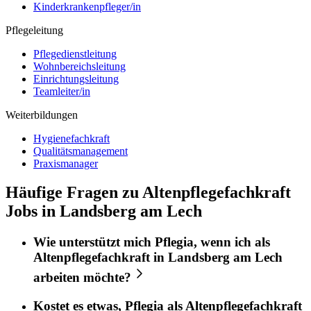
Kinderkrankenpfleger/in
Pflegeleitung
Pflegedienstleitung
Wohnbereichsleitung
Einrichtungsleitung
Teamleiter/in
Weiterbildungen
Hygienefachkraft
Qualitätsmanagement
Praxismanager
Häufige Fragen zu Altenpflegefachkraft
Jobs in Landsberg am Lech
Wie unterstützt mich
Pflegia
, wenn ich als
Altenpflegefachkraft
in
Landsberg am Lech
arbeiten möchte?
Kostet es etwas,
Pflegia
als
Altenpflegefachkraft