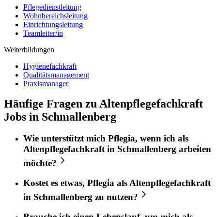
Pflegedienstleitung
Wohnbereichsleitung
Einrichtungsleitung
Teamleiter/in
Weiterbildungen
Hygienefachkraft
Qualitätsmanagement
Praxismanager
Häufige Fragen zu Altenpflegefachkraft
Jobs in Schmallenberg
Wie unterstützt mich
Pflegia
, wenn ich als
Altenpflegefachkraft
in
Schmallenberg
arbeiten
möchte?
Kostet es etwas,
Pflegia
als
Altenpflegefachkraft
in
Schmallenberg
zu nutzen?
Brauche ich einen Lebenslauf, um mich als