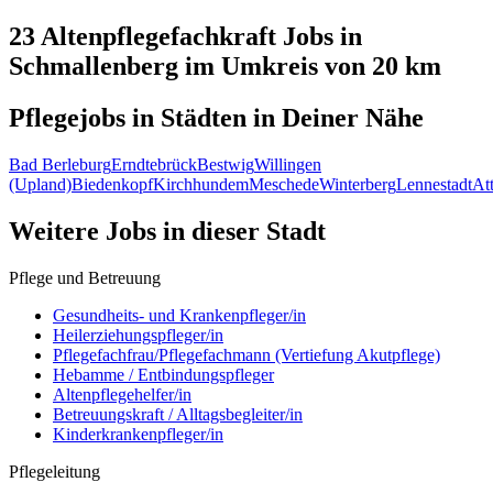
23 Altenpflegefachkraft
Jobs in
Schmallenberg
im Umkreis von 20 km
Pflegejobs in
Städten
in Deiner Nähe
Bad Berleburg
Erndtebrück
Bestwig
Willingen
(Upland)
Biedenkopf
Kirchhundem
Meschede
Winterberg
Lennestadt
At
Weitere Jobs in
dieser Stadt
Pflege und Betreuung
Gesundheits- und Krankenpfleger/in
Heilerziehungspfleger/in
Pflegefachfrau/Pflegefachmann (Vertiefung Akutpflege)
Hebamme / Entbindungspfleger
Altenpflegehelfer/in
Betreuungskraft / Alltagsbegleiter/in
Kinderkrankenpfleger/in
Pflegeleitung