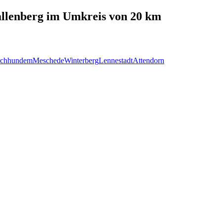
llenberg
im Umkreis von 20 km
rchhundem
Meschede
Winterberg
Lennestadt
Attendorn