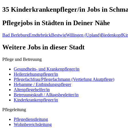
35 Kinderkrankenpfleger/in
Jobs in
Schma
Pflegejobs in
Städten
in Deiner Nähe
Bad Berleburg
Erndtebrück
Bestwig
Willingen (Upland)
Biedenkopf
Ki
Weitere Jobs in
dieser Stadt
Pflege und Betreuung
Gesundheits- und Krankenpfleger/in
Heilerziehungspfleger/in
Pflegefachfrau/Pflegefachmann (Vertiefung Akutpflege)
Hebamme / Entbindungspfleger
Altenpflegehelfer/in
Betreuungskraft / Alltagsbegleiter/in
Kinderkrankenpfleger/in
Pflegeleitung
Pflegedienstleitung
Wohnbereichsleitung