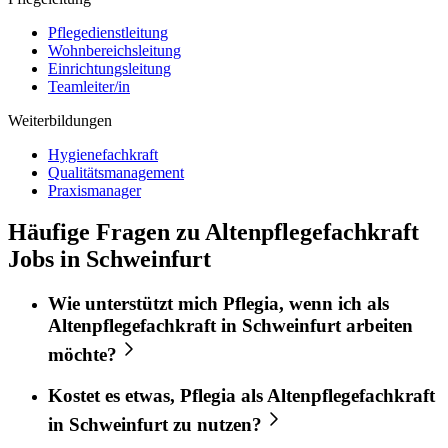
Pflegedienstleitung
Wohnbereichsleitung
Einrichtungsleitung
Teamleiter/in
Weiterbildungen
Hygienefachkraft
Qualitätsmanagement
Praxismanager
Häufige Fragen zu Altenpflegefachkraft
Jobs in Schweinfurt
Wie unterstützt mich
Pflegia
, wenn ich als
Altenpflegefachkraft
in
Schweinfurt
arbeiten
möchte?
Kostet es etwas,
Pflegia
als
Altenpflegefachkraft
in
Schweinfurt
zu nutzen?