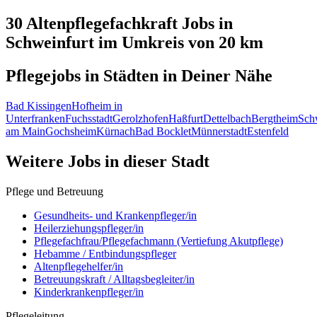
30 Altenpflegefachkraft
Jobs in
Schweinfurt
im Umkreis von 20 km
Pflegejobs in
Städten
in Deiner Nähe
Bad Kissingen
Hofheim in
Unterfranken
Fuchsstadt
Gerolzhofen
Haßfurt
Dettelbach
Bergtheim
Sch
am Main
Gochsheim
Kürnach
Bad Bocklet
Münnerstadt
Estenfeld
Weitere Jobs in
dieser Stadt
Pflege und Betreuung
Gesundheits- und Krankenpfleger/in
Heilerziehungspfleger/in
Pflegefachfrau/Pflegefachmann (Vertiefung Akutpflege)
Hebamme / Entbindungspfleger
Altenpflegehelfer/in
Betreuungskraft / Alltagsbegleiter/in
Kinderkrankenpfleger/in
Pflegeleitung